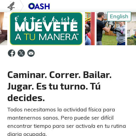
Skip to content
U.S. Department of Health and Human S
Oficina de Prevención 
English
Caminar. Correr. Bailar.
Jugar. Es tu turno. Tú
decides.
Todos necesitamos la actividad física para
mantenernos sanos. Pero puede ser difícil
encontrar tiempo para ser activo/a en tu rutina
diaria ocupada.