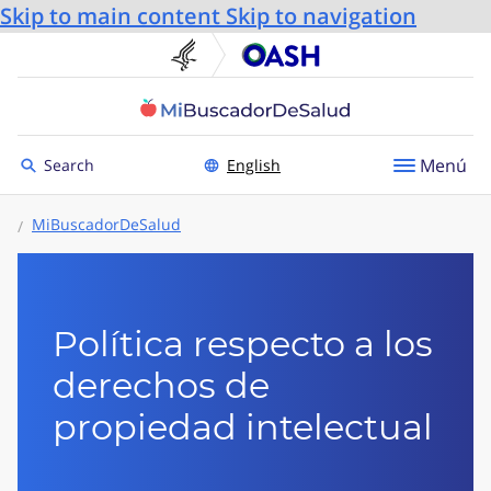
Skip to main content
Skip to navigation
U.S. Department of He
Oficin
Toggle to
Menú
Search
English
MiBuscadorDeSalud
Política respecto a los
derechos de
propiedad intelectual