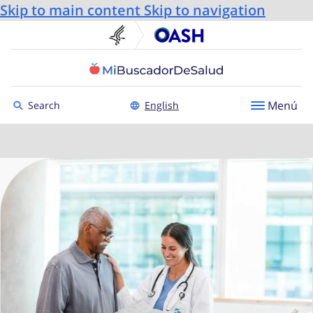
Skip to main content
Skip to navigation
U.S. Department of He
Oficin
Toggle to
Menú
Search
English