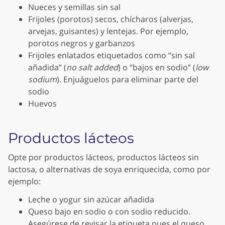
Nueces y semillas sin sal
Frijoles (porotos) secos, chícharos (alverjas,
arvejas, guisantes) y lentejas. Por ejemplo,
porotos negros y garbanzos
Frijoles enlatados etiquetados como “sin sal
añadida” (
no salt added
) o “bajos en sodio” (
low
sodium
). Enjuáguelos para eliminar parte del
sodio
Huevos
Productos lácteos
Opte por productos lácteos, productos lácteos sin
lactosa, o alternativas de soya enriquecida, como por
ejemplo:
Leche o yogur sin azúcar añadida
Queso bajo en sodio o con sodio reducido.
Asegúrese de revisar la etiqueta pues el queso