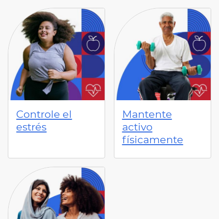
Controle el
Mantente
estrés
activo
físicamente