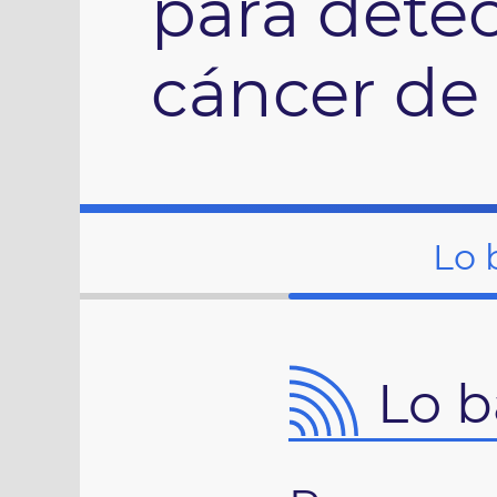
para detec
cáncer de
Lo 
Lo b