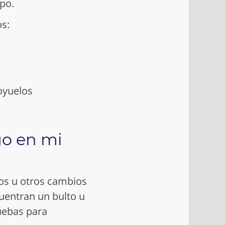
po.
s:
oyuelos
go en mi
os u otros cambios
cuentran un bulto u
ruebas para