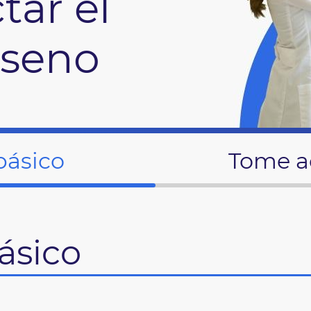
tar el
 seno
básico
Tome a
ásico