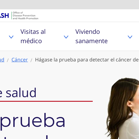
U.S. Department of Healt
Oficina de Pr
Visitas al
Viviendo
MyHealthfinder
Toggle Problemas de salud sub menu
Toggle Visitas al médico
Tog
médico
sanamente
ud
Cáncer
Hágase la prueba para detectar el cáncer d
 salud
 prueba