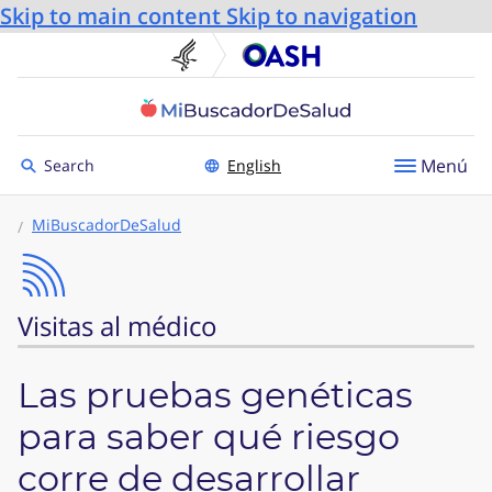
Skip to main content
Skip to navigation
U.S. Department of He
Oficin
Toggle to
Menú
Search
English
MiBuscadorDeSalud
Visitas al médico
Las pruebas genéticas
para saber qué riesgo
corre de desarrollar