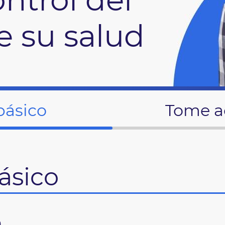
e su salud
básico
Tome a
ásico
n