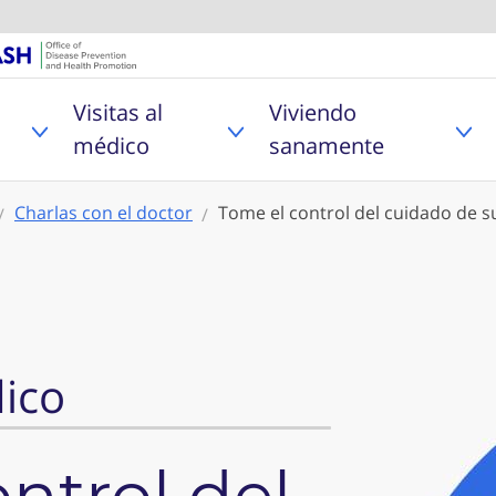
U.S. Department of Healt
Oficina de Pr
Visitas al
Viviendo
MyHealthfinder
Toggle Problemas de salud sub menu
Toggle Visitas al médico
Tog
médico
sanamente
Charlas con el doctor
Tome el control del cuidado de s
dico
ntrol del