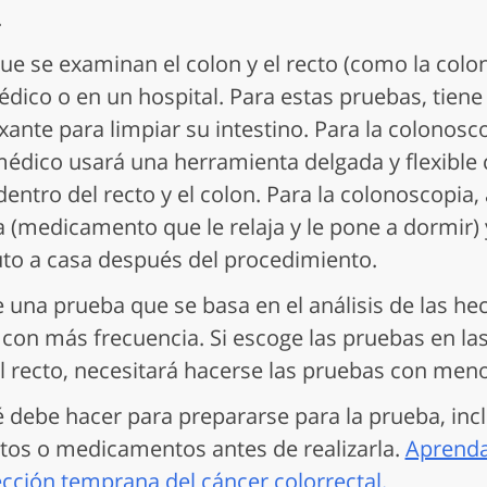
.
ue se examinan el colon y el recto (como la colo
dico o en un hospital. Para estas pruebas, tiene
ante para limpiar su intestino. Para la colonosco
médico usará una herramienta delgada y flexible
dentro del recto y el colon. Para la colonoscopia,
 (medicamento que le relaja y le pone a dormir) 
auto a casa después del procedimiento.
e una prueba que se basa en el análisis de las he
con más frecuencia. Si escoge las pruebas en la
 el recto, necesitará hacerse las pruebas con men
é debe hacer para prepararse para la prueba, inc
ntos o medicamentos antes de realizarla.
Aprenda
cción temprana del cáncer colorrectal.