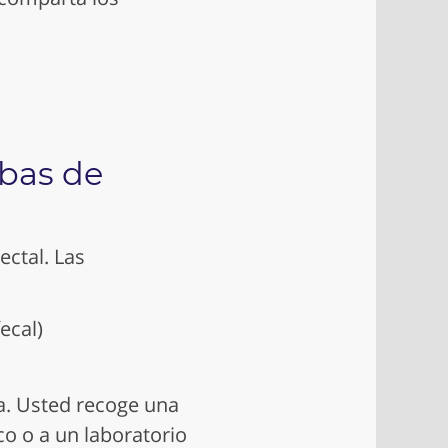
ebas de
ectal. Las
ecal)
sa. Usted recoge una
co o a un laboratorio