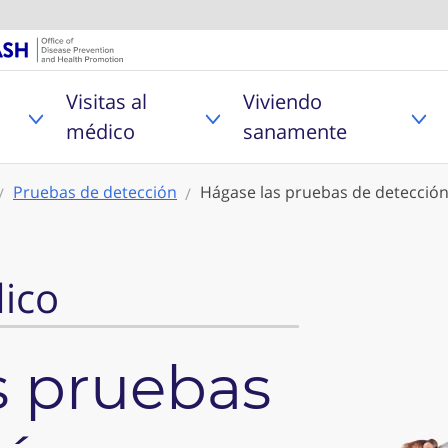
U.S. Department of Healt
Oficina de Pr
Visitas al
Viviendo
MyHealthfinder
Toggle Problemas de salud sub menu
Toggle Visitas al médico
Tog
médico
sanamente
Pruebas de detección
Hágase las pruebas de detección
dico
s pruebas