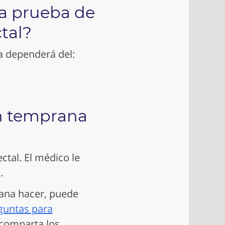
a prueba de
tal?
a dependerá del:
n temprana
tal. El médico le
d.
ana hacer, puede
guntas para
comparta los