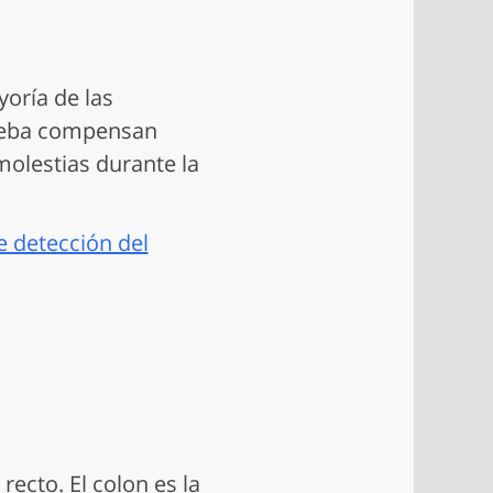
oría de las
rueba compensan
molestias durante la
e detección del
recto. El colon es la