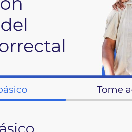
ión
del
orrectal
básico
Tome a
ásico