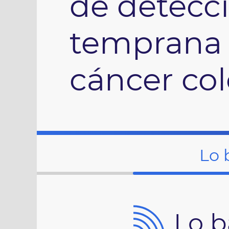
de detecc
temprana 
cáncer col
Lo 
Lo b