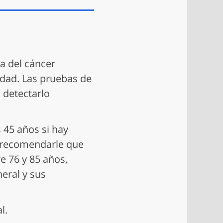
a del cáncer
idad. Las pruebas de
 detectarlo
 45 años si hay
a recomendarle que
e 76 y 85 años,
eral y sus
al.