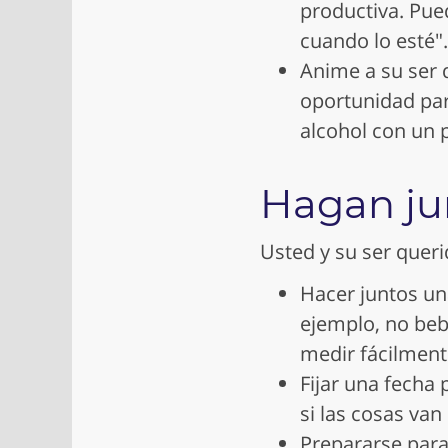
productiva. Pued
cuando lo esté".
Anime a su ser 
oportunidad par
alcohol con un 
Hagan ju
Usted y su ser quer
Hacer juntos un
ejemplo, no beb
medir fácilment
Fijar una fecha
si las cosas van
Prepararse para