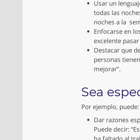
Usar un lenguaje
todas las noches
noches a la se
Enfocarse en lo
excelente pasar
Destacar que de
personas tienen
mejorar”.
Sea espec
Por ejemplo, puede:
Dar razones esp
Puede decir: “E
ha faltado al tra