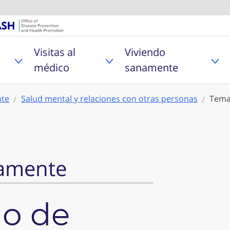
U.S. Department of Healt
Oficina de Pr
Visitas al
Viviendo
MyHealthfinder
Toggle Problemas de salud sub menu
Toggle Visitas al médico
Tog
médico
sanamente
nte
Salud mental y relaciones con otras personas
Temas
namente
o de