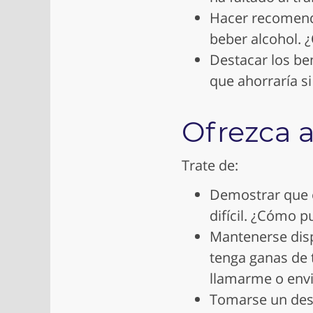
Hacer recomenda
beber alcohol. ¿
Destacar los ben
que ahorraría s
Ofrezca 
Trate de:
Demostrar que e
difícil. ¿Cómo p
Mantenerse disp
tenga ganas de 
llamarme o envi
Tomarse un desc