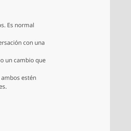
os. Es normal
versación con una
olo un cambio que
e ambos estén
es.